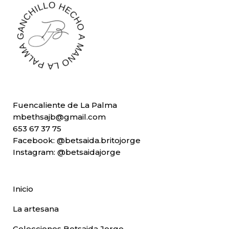
Fuencaliente de La Palma
mbethsajb@gmail.com
653 67 37 75
Facebook:
@betsaida.britojorge
Instagram:
@betsaidajorge
Inicio
La artesana
Colecciones Betsaida Jorge