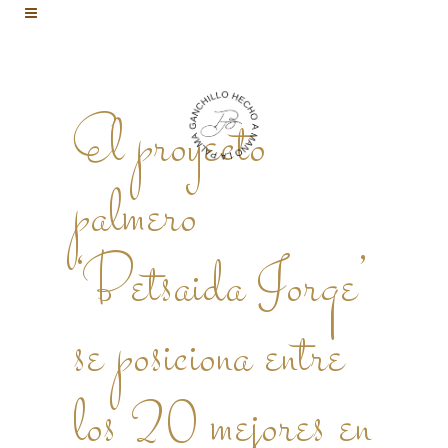
El proyecto
palmero
‘Betsaida Jorge’
se posiciona entre
los 20 mejores en