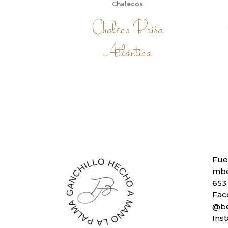
Chalecos
Chaleco Brisa
Atlántica
Fue
mbe
653
Fac
@be
Ins