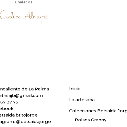
Chalecos
Chaleco Almagre
Inicio
ncaliente de La Palma
thsajb@gmail.com
La artesana
 67 37 75
ebook:
Colecciones Betsaida Jor
tsaida.britojorge
Bolsos Granny
tagram:
@betsaidajorge