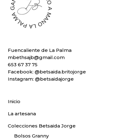
Fuencaliente de La Palma
mbethsajb@gmail.com
653 67 37 75
Facebook:
@betsaida.britojorge
Instagram:
@betsaidajorge
Inicio
La artesana
Colecciones Betsaida Jorge
Bolsos Granny