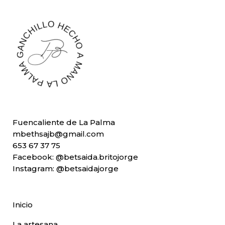
Fuencaliente de La Palma
mbethsajb@gmail.com
653 67 37 75
Facebook:
@betsaida.britojorge
Instagram:
@betsaidajorge
Inicio
La artesana